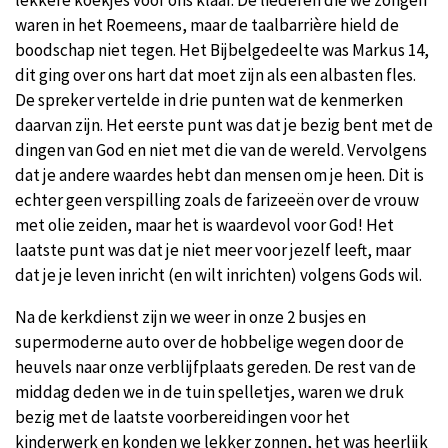
lekkere koekjes voor ons klaar. De liederen die we zongen
waren in het Roemeens, maar de taalbarrière hield de
boodschap niet tegen. Het Bijbelgedeelte was Markus 14,
dit ging over ons hart dat moet zijn als een albasten fles.
De spreker vertelde in drie punten wat de kenmerken
daarvan zijn. Het eerste punt was dat je bezig bent met de
dingen van God en niet met die van de wereld. Vervolgens
dat je andere waardes hebt dan mensen om je heen. Dit is
echter geen verspilling zoals de farizeeën over de vrouw
met olie zeiden, maar het is waardevol voor God! Het
laatste punt was dat je niet meer voor jezelf leeft, maar
dat je je leven inricht (en wilt inrichten) volgens Gods wil.
Na de kerkdienst zijn we weer in onze 2 busjes en
supermoderne auto over de hobbelige wegen door de
heuvels naar onze verblijfplaats gereden. De rest van de
middag deden we in de tuin spelletjes, waren we druk
bezig met de laatste voorbereidingen voor het
kinderwerk en konden we lekker zonnen, het was heerlijk