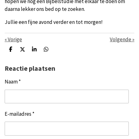
hopen we nog een Bijbelstudie met elkaar te doen om
daarna lekker ons bed op te zoeken.
Jullie een fijne avond verder en tot morgen!
«
Vorige
Volgende
»
D
D
S
D
e
e
h
e
l
e
a
l
Reactie plaatsen
e
l
r
e
n
e
n
Naam *
E-mailadres *