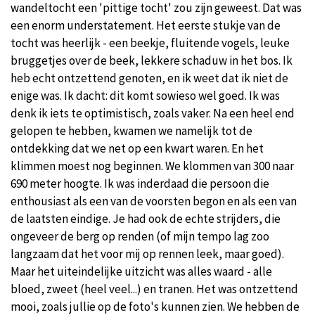
wandeltocht een 'pittige tocht' zou zijn geweest. Dat was
een enorm understatement. Het eerste stukje van de
tocht was heerlijk - een beekje, fluitende vogels, leuke
bruggetjes over de beek, lekkere schaduw in het bos. Ik
heb echt ontzettend genoten, en ik weet dat ik niet de
enige was. Ik dacht: dit komt sowieso wel goed. Ik was
denk ik iets te optimistisch, zoals vaker. Na een heel end
gelopen te hebben, kwamen we namelijk tot de
ontdekking dat we net op een kwart waren. En het
klimmen moest nog beginnen. We klommen van 300 naar
690 meter hoogte. Ik was inderdaad die persoon die
enthousiast als een van de voorsten begon en als een van
de laatsten eindige. Je had ook de echte strijders, die
ongeveer de berg op renden (of mijn tempo lag zoo
langzaam dat het voor mij op rennen leek, maar goed).
Maar het uiteindelijke uitzicht was alles waard - alle
bloed, zweet (heel veel...) en tranen. Het was ontzettend
mooi, zoals jullie op de foto's kunnen zien. We hebben de