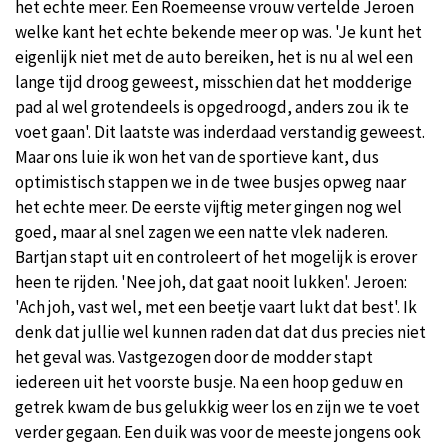
het echte meer. Een Roemeense vrouw vertelde Jeroen
welke kant het echte bekende meer op was. 'Je kunt het
eigenlijk niet met de auto bereiken, het is nu al wel een
lange tijd droog geweest, misschien dat het modderige
pad al wel grotendeels is opgedroogd, anders zou ik te
voet gaan'. Dit laatste was inderdaad verstandig geweest.
Maar ons luie ik won het van de sportieve kant, dus
optimistisch stappen we in de twee busjes opweg naar
het echte meer. De eerste vijftig meter gingen nog wel
goed, maar al snel zagen we een natte vlek naderen.
Bartjan stapt uit en controleert of het mogelijk is erover
heen te rijden. 'Nee joh, dat gaat nooit lukken'. Jeroen:
'Ach joh, vast wel, met een beetje vaart lukt dat best'. Ik
denk dat jullie wel kunnen raden dat dat dus precies niet
het geval was. Vastgezogen door de modder stapt
iedereen uit het voorste busje. Na een hoop geduw en
getrek kwam de bus gelukkig weer los en zijn we te voet
verder gegaan. Een duik was voor de meeste jongens ook