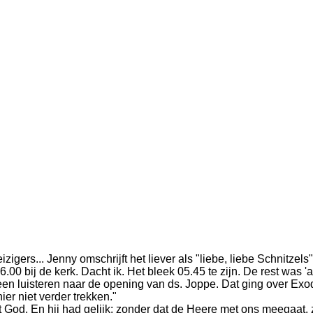
eizigers... Jenny omschrijft het liever als "liebe, liebe Schnitzel
0 bij de kerk. Dacht ik. Het bleek 05.45 te zijn. De rest was '
en luisteren naar de opening van ds. Joppe. Dat ging over Exod
er niet verder trekken."
t God. En hij had gelijk: zonder dat de Heere met ons meegaat