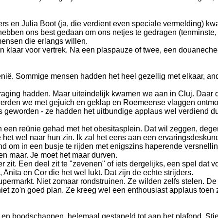
s en Julia Boot (ja, die verdient even speciale vermelding) kwa
bben ons best gedaan om ons netjes te gedragen (tenminste, de 
ensen die erlangs willen.
en klaar voor vertrek. Na een plaspauze of twee, een douane
menië. Sommige mensen hadden het heel gezellig met elkaar, an
ging hadden. Maar uiteindelijk kwamen we aan in Cluj. Daar da
n we met gejuich en geklap en Roemeense vlaggen ontmoet. (o
 geworden - ze hadden het uitbundige applaus wel verdiend d
 een reünie gehad met het obesitasplein. Dat wil zeggen, degen
 het wel naar hun zin. Ik zal het eens aan een ervaringsdeskund
nd om in een busje te rijden met enigszins haperende versnellin
den maar. Je moet het maar durven.
r zit. Een deel zit te "zevenen" of iets dergelijks, een spel dat v
Anita en Cor die het wel lukt. Dat zijn de echte strijders.
 supermarkt. Niet zomaar rondstruinen. Ze wilden zelfs stelen.
et zo'n goed plan. Ze kreeg wel een enthousiast applaus toen 
s en boodschappen, helemaal gestapeld tot aan het plafond. St