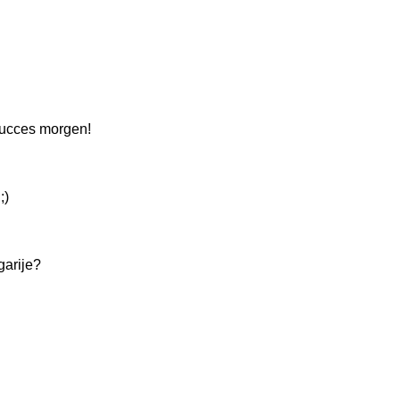
 Succes morgen!
;)
garije?