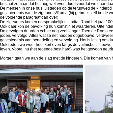
bestaat zomaar dat het nog wel even duurt voordat we daar daad
De mensen in onze bus luisterden op de terugweg de kindercd 
geschiedenis van de zigeuners/Roma (hij gebruikt zelf beide woor
de volgende paragraaf dan over)
De zigeuners komen oorspronkelijk uit India. Rond het jaar 100
Ook daar kon de bevolking hun komst niet waarderen. Uiteindel
De gevolgen duurden echter nog veel langer. Toen de Roma e
joden, vervolgd. Alles wat ze net hadden opgebouwd, verdwee
geschiedenis van benadeling en vervolging. Het is lastig om da
Ook reden we weer heel kort even langs de vuilnisbelt. Hoewel
leven. Vooral nu (het regende best hard) was het gewoon treuri
Morgen gaan we aan de slag met de kinderen. Die komen van hal