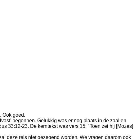
s". Ook goed.
alvast' begonnen. Gelukkig was er nog plaats in de zaal en
us 33:12-23. De kerntekst was vers 15: "Toen zei hij [Mozes]
, zal deze reis niet gezegend worden. We vragen daarom ook