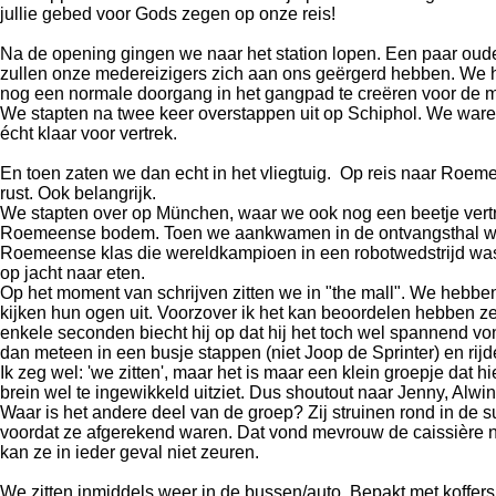
jullie gebed voor Gods zegen op onze reis!
Na de opening gingen we naar het station lopen. Een paar ouder
zullen onze medereizigers zich aan ons geërgerd hebben. We he
nog een normale doorgang in het gangpad te creëren voor de m
We stapten na twee keer overstappen uit op Schiphol. We war
écht klaar voor vertrek.
En toen zaten we dan echt in het vliegtuig. Op reis naar Roe
rust. Ook belangrijk.
We stapten over op München, waar we ook nog een beetje vertra
Roemeense bodem. Toen we aankwamen in de ontvangsthal werde
Roemeense klas die wereldkampioen in een robotwedstrijd was
op jacht naar eten.
Op het moment van schrijven zitten we in "the mall". We hebben
kijken hun ogen uit. Voorzover ik het kan beoordelen hebben ze
enkele seconden biecht hij op dat hij het toch wel spannend vo
dan meteen in een busje stappen (niet Joop de Sprinter) en rij
Ik zeg wel: 'we zitten', maar het is maar een klein groepje dat hie
brein wel te ingewikkeld uitziet. Dus shoutout naar Jenny, Alwin, 
Waar is het andere deel van de groep? Zij struinen rond in de
voordat ze afgerekend waren. Dat vond mevrouw de caissière ni
kan ze in ieder geval niet zeuren.
We zitten inmiddels weer in de bussen/auto. Bepakt met koffer