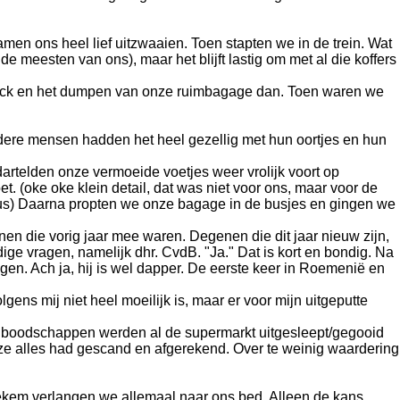
men ons heel lief uitzwaaien. Toen stapten we in de trein. Wat
meesten van ons), maar het blijft lastig om met al die koffers
check en het dumpen van onze ruimbagage dan. Toen waren we
dere mensen hadden het heel gezellig met hun oortjes en hun
rtelden onze vermoeide voetjes weer vrolijk voort op
ke oke klein detail, dat was niet voor ons, maar voor de
us) Daarna propten we onze bagage in de busjes en gingen we
en die vorig jaar mee waren. Degenen die dit jaar nieuw zijn,
ige vragen, namelijk dhr. CvdB. "Ja." Dat is kort en bondig. Na
gen. Ach ja, hij is wel dapper. De eerste keer in Roemenië en
olgens mij niet heel moeilijk is, maar er voor mijn uitgeputte
 De boodschappen werden al de supermarkt uitgesleept/gegooid
ze alles had gescand en afgerekend. Over te weinig waardering
iekem verlangen we allemaal naar ons bed. Alleen de kans