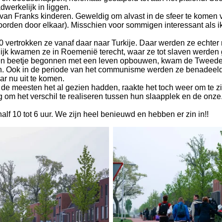
werkelijk in liggen.
van Franks kinderen. Geweldig om alvast in de sfeer te komen 
den door elkaar). Misschien voor sommigen interessant als ik zij
0 vertrokken ze vanaf daar naar Turkije. Daar werden ze echter
ijk kwamen ze in Roemenië terecht, waar ze tot slaven werden g
en beetje begonnen met een leven opbouwen, kwam de Tweede W
n. Ook in de periode van het communisme werden ze benadeeld
ar nu uit te komen.
 de meesten het al gezien hadden, raakte het toch weer om te 
g om het verschil te realiseren tussen hun slaapplek en de onze
f 10 tot 6 uur. We zijn heel benieuwd en hebben er zin in!!