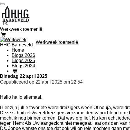
Ga
direct
naar
de
hoofdinhoud
Werkweek roemenië
Werkweek roemenië
Home
Blogs 2026
Blogs 2025
Blogs 2024
Dinsdag 22 april 2025
Gepubliceerd op 22 april 2025 om 22:54
Hallo hallo allemaal,
Hier zijn jullie favoriete wereldreizigers weer! Of nouja, wereldr
Deze schnitzels/wereldreizigers verzamelden vanochtend om 06.0
mocht ik nog binnenkomen. Dat was erg lief. Nu kon echt iedere
tegen Hem: Als Uw aangezicht niet meegaat, laat ons dan van hi
Ds. Joppe wenste ons toe dat ook wij op reis mochten gaan me