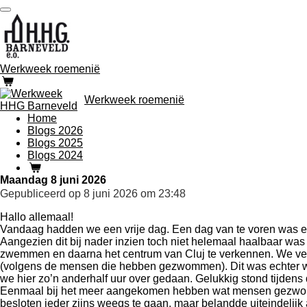
Ga
direct
naar
de
hoofdinhoud
Werkweek roemenië
Werkweek roemenië
Home
Blogs 2026
Blogs 2025
Blogs 2024
Maandag 8 juni 2026
Gepubliceerd op 8 juni 2026 om 23:48
Hallo allemaal!
Vandaag hadden we een vrije dag. Een dag van te voren was e
Aangezien dit bij nader inzien toch niet helemaal haalbaar was 
zwemmen en daarna het centrum van Cluj te verkennen. We vertro
(volgens de mensen die hebben gezwommen). Dit was echter wel
we hier zo’n anderhalf uur over gedaan. Gelukkig stond tijden
Eenmaal bij het meer aangekomen hebben wat mensen gezwommen,
besloten ieder zijns weegs te gaan, maar belandde uiteindelijk