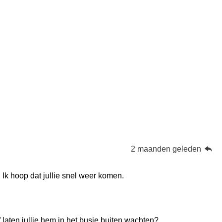
2 maanden geleden
 Ik hoop dat jullie snel weer komen.
 laten jullie hem in het busje buiten wachten?