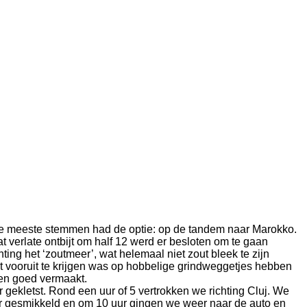
De meeste stemmen had de optie: op de tandem naar Marokko.
t verlate ontbijt om half 12 werd er besloten om te gaan
ng het ‘zoutmeer’, wat helemaal niet zout bleek te zijn
t vooruit te krijgen was op hobbelige grindweggetjes hebben
len goed vermaakt.
kletst. Rond een uur of 5 vertrokken we richting Cluj. We
kker gesmikkeld en om 10 uur gingen we weer naar de auto en