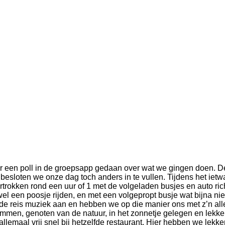
r een poll in de groepsapp gedaan over wat we gingen doen. 
besloten we onze dag toch anders in te vullen. Tijdens het ietwa
kken rond een uur of 1 met de volgeladen busjes en auto richti
 een poosje rijden, en met een volgepropt busje wat bijna nie
s de reis muziek aan en hebben we op die manier ons met z’n al
 genoten van de natuur, in het zonnetje gelegen en lekker ge
 allemaal vrij snel bij hetzelfde restaurant. Hier hebben we le